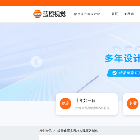
首页
H5互动
做企业专属设计部门
十年如一日
稳定
专业
始终为品牌提供贴心服务
行业资讯
轻量化写实风格实现高效制作
>