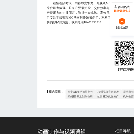
在短视频时代，内容即竞争力。短视频MG动画制作已不再只
咨询热线
咨询热线
综合能力体现。只有在要素把控、交付效率与风格表达之间找
17723342546
18402890810
产能压力的企业而言，选择一套成熟、高效且具备真实感表达
们专注于短视频MG动画制作领域多年，积累了丰富的实战经验
的内容解决方案，联系电话18402890810
回到顶部
回到顶部
扫码立即咨
相关链接：
西安AR互动拍照制作
杭州品牌官网开发
昆明宣传
郑州H5开发制作公司
杭州SEO优化推广
杭州电商
动画制作与视频剪辑
栏目导航