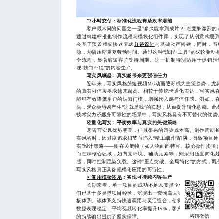
72小时交付：标准化流程释放效率潜能
客户最常问的问题之一是“多久能拿到成片？”在竞争激烈的
通过构建标准化制作流程与模块化组件库，实现了从创意构思
会基于预设模板快速完成
分镜设计
与基础动画搭建；同时，音
源，大幅压缩重复劳动时间。通过这种“流程+工具”的双轮驱动
全流程，显著缩短客户等待周期。这一机制特别适用于促销活
现“快而不糙”的内容生产。
写实风崛起：真实感带来更强信任力
近年来，写实风格的短视频MG动画逐渐成为主流趋势，尤其
的真实可信度要求越来越高。相较于传统卡通化表达，写实风
能够有效降低用户的认知门槛，增强代入感与信任感。例如，
头，观众更容易产生“这就是我”的联想，从而提升转化意愿。
技术实力或服务可靠性的场景中，写实风格具有不可替代的优势
轻量化写实：平衡效率与真实的关键策略
尽管写实风优势明显，但其带来的渲染成本高、制作周期长
实风格时，因过度追求细节而陷入“精工细作”陷阱，导致项目
实”设计策略——即在关键帧（如人物面部特写、核心操作步骤
而在非核心区域，如背景环境、辅助元素等，则采用适度简化
感，同时控制渲染负载。这种“重点突破、全局简化”的方式，
写实风格真正具备规模化应用的可行性。
可复用模板体系
：实现可持续内容生产
长期来看，单一项目的成功不足以支撑企业的内容战略。真
们已基于多类型项目经验，沉淀出一套涵盖人物设定、场景模板
板体系。该体系支持快速调用与灵活组合，使得新项目启动时间
数据表现稳定，平均视频转化率提升15%，客户满意度亦提升3
的持续输出提供了坚实保障。