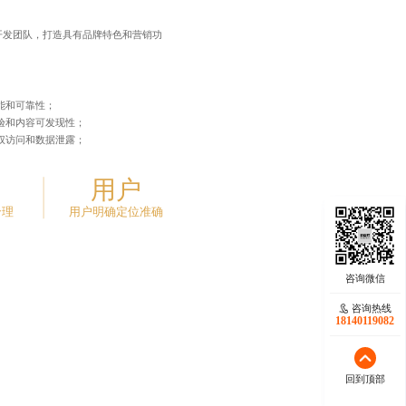
开发团队，打造具有品牌特色和营销功
！
能和可靠性；
验和内容可发现性；
权访问和数据泄露；
用户
合理
用户明确定位准确
咨询热线
咨询热线
17723342546
18140119082
回到顶部
回到顶部