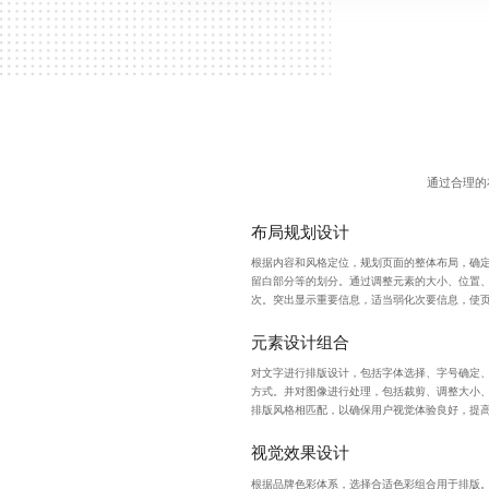
通过合理的
布局规划设计
根据内容和风格定位，规划页面的整体布局，确
留白部分等的划分。通过调整元素的大小、位置
次。突出显示重要信息，适当弱化次要信息，使
元素设计组合
对文字进行排版设计，包括字体选择、字号确定
方式。并对图像进行处理，包括裁剪、调整大小
排版风格相匹配，以确保用户视觉体验良好，提
视觉效果设计
根据品牌色彩体系，选择合适色彩组合用于排版