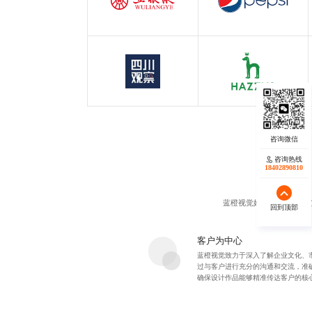
白酒行业
快消行业
四川观察
哈吉斯
四川观察
服装行业
咨询热线
咨询热线
17723342546
18402890810
蓝橙视觉始终以客户为中
回到顶部
回到顶部
客户为中心
蓝橙视觉致力于深入了解企业文化、
过与客户进行充分的沟通和交流，准
确保设计作品能够精准传达客户的核