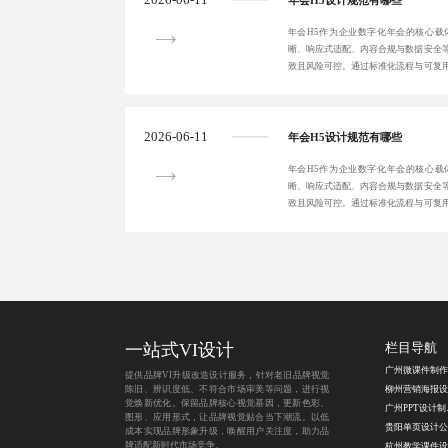
2026-06-11
年会H5设计规范有哪些
年会H5作为企业数字化年会的核心载
晰、响应式适配、内容合规与数据安全
致且风险可控。通过标准化流程与可复
期价值积累。
2026-06-11
年会H5设计规范有哪些
年会H5作为企业数字化年会的核心载
晰、响应式适配、内容合规与数据安全
致且风险可控。通过标准化流程与可复
期价值积累。
一站式VI设计
栏目导航
提供品牌VI升级改造设计服务，针对老旧品牌视觉
陈旧、辨识度低、不符合市场审美等问题，进行视
柳州营销海报设
觉焕新优化。保留品牌核心视觉基因，更新色彩、
广州
图形、应用形式，让品牌视觉贴合当下潮流。以低
贵阳单页设计公
成本实现品牌形象升级，唤醒用户关注度，助力品
牌适配新时代市场竞争。