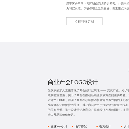
用于区分不同内容区域或强调特定元素。并适当
力和层次感。以确保视觉效果良好，突出重点内
立即咨询定制
商业产会LOGO设计
光伏板的加入直接体现了商会的行业属性 —— 光伏产业。光伏
续的能源发展，突出了商会在推动新能源发展方面的重要角色。
过这个 LOGO，强调了商会在积极推动新能源发展方面的决心
续发展和环境保护的关注，以及商会致力于推动绿色发展的决心
的美好愿景。这一设计传达出商会在推动经济发展的同时，注重
念以及品牌价值传达。
企业logo设计
色彩搭配
视觉设计
设