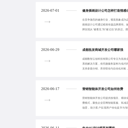
2026-07-01
健身插画设计公司怎样打造情感
在竞争激烈的健身行业，视觉形象成为
插画设计公司通过精准传递品牌调性、
牌实现从‘被看见’到‘被记住’的跃迁
册、社交媒
2026-06-29
成都批发商城开发公司哪家强
成都数智云创科技有限公司专注为批发
系统解决方案，依托微服务架构与低代码
支持多级分销、库存联动与自动化对账，
型，显
2026-06-17
营销智能体开发公司如何收费
营销智能体开发公司提供按项目、模块
费模式，聚焦企业官网智能客服、私域
场景，助力客户实现用户转化提升与智
价、阶段验收与标