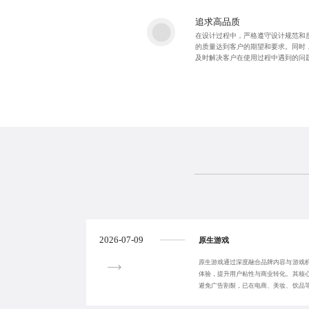
追求高品质
在设计过程中，严格遵守设计规范和
的质量达到客户的期望和要求。同时
及时解决客户在使用过程中遇到的问
2026-07-09
原生游戏
原生游戏通过深度融合品牌内容与游戏
体验，提升用户粘性与商业转化。其核
避免广告割裂，已在电商、美妆、饮品
牌从单向宣传转