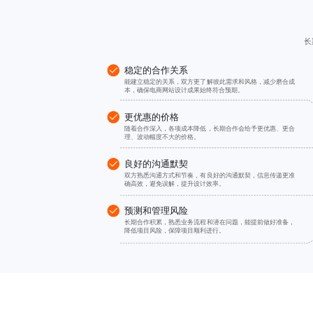
长
稳定的合作关系
能建立稳定的关系，双方更了解彼此需求和风格，减少磨合成
本，确保
电商网站设计
成果始终符合预期。
更优惠的价格
随着合作深入，各项成本降低，长期合作会给予更优惠、更合
理、波动幅度不大的价格。
良好的沟通默契
双方熟悉沟通方式和节奏，有良好的沟通默契，信息传递更准
确高效，避免误解，提升设计效率。
预测和管理风险
长期合作积累，熟悉业务流程和潜在问题，能提前做好准备，
降低项目风险，保障项目顺利进行。