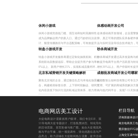
休闲小游戏
体感动画开发公司
休闲小游戏凭借低门槛、强互动和短时高频特性，
在体感动画开发领域，企业需警
成为品牌触达用户的新入口。通过巧妙的玩法设
阱。真正可靠的团队应具备硬件
计、裂变传播路径与平台适配策略，可有效提升用
法与实时渲染等综合技术能力，
户参与度与转化率，尤其适用于电商、教育、金融
例验证其闭环交付实力。建议关
转盘小游戏开发
秒杀商城开发
等领域的私域运营。
多设备同步及性能日志等细节
转盘小游戏开发服务商通过定制化抽奖机制、积分
秒杀商城开发通过高并发架构与
系统联动及数据追踪，帮助企业提升用户参与率4
效提升电商平台用户活跃度与转
0%以上、新用户增长25%，实现私域流量闭环运
增长30%以上、用户停留时长提升
营。依托核心技术与标准化部署，支持多端适配与
业突破流量瓶颈的核心利器。
北京私域营销开发关键策略解析
成都批发商城开发公司哪家
系统集成，结合AI智能
聚焦北京地区企业，通过微信生态与本地化场景融
成都数智云创科技有限公司专注
合，构建精准标签分群、上下班时段触达、胡同文
可用、可扩展的商城系统解决方
化内容及线下快闪引流的私域运营体系，助力用户
构与低代码平台，实现7-15天快
活跃度提升40%、复购率增长25%以上。
分销、库存联动与自动化对账，已
成数字化转型，显
电商网店美工设计
栏目导航
济南新媒体设计
大促电商设计需紧抓用户眼球，我们专注618、双
11等电商大促专题设计，打造氛围浓烈、转化导向
的活动页面、首页装修与推广图。贴合大促视觉风
格与平台节奏，统一视觉调性，强化优惠信息与产
品亮点，助力店铺在大促期间抢占流量，提升活动