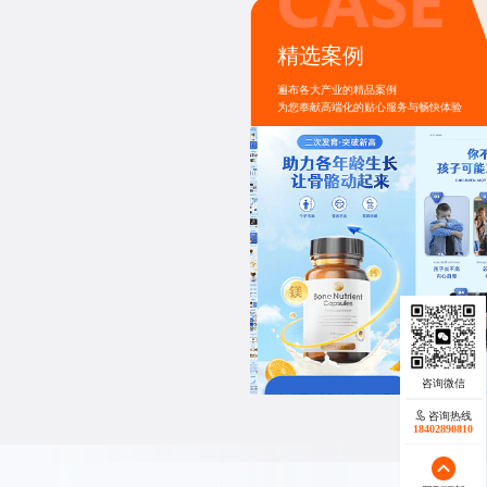
精选案例
凸显金士达口罩的可靠品质与优势本页面采
造出一种干净、可靠的氛围。通过大量的产
遍布各大产业的精品案例
品的外观生产标准。
为您奉献高端化的贴心服务与畅快体验
咨询热线
咨询热线
17723342546
18402890810