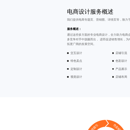
电商设计服务概述
我们提供电商专题页、营销图、详情页等，致力
服务概述：
通过这些多方面的
专业电商设计
，全力助力电商
多竞争对手中脱颖而出， 进而促进销售增长，为
拓更广阔的发展空间。
交互设计
店铺引流
特色卖点
色彩设计
定制设计
产品展示
视觉设计
店铺布局
视觉吸引
色彩鲜明