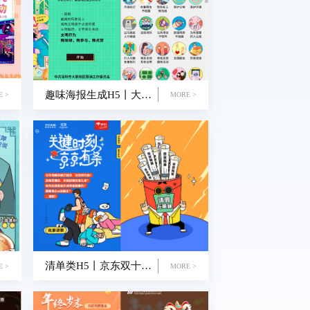
趣味海报生成H5丨大鹏新区工会-文明行为100项，你参与过多少
E >
MORE >
清单类H5丨京东双十一H5预热活动
E >
MORE >