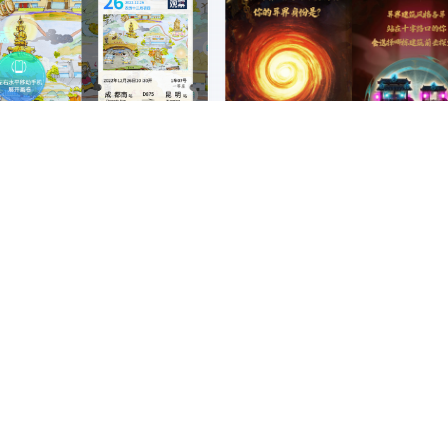
信息展示H5丨打卡新成昆XR长卷
答题测试H5丨长隆欢乐世界万圣节H5活动
MORE >
MOR
消消乐H5丨玛丝菲尔-会员节消消乐
AI海报生成H5丨AI彩灯点亮繁星计划
MORE >
MOR