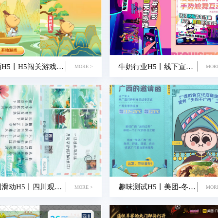
郎酒H5丨H5闯关游戏-郎宝守护计划
牛奶行业H5丨线下宣传H5—第六届中国好鲜奶-新鲜盛典
MORE >
MOR
长图滑动H5丨四川观察-予你这一江清水
趣味测试H5丨美团-冬游广西美食打榜
MORE >
MOR