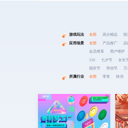
游戏玩法
全部
高分精品
投
应用场景
全部
产品推广
品
会员维系
用户维护
520
七夕节
女生
国庆节
劳动节
万
所属行业
全部
零售
快消