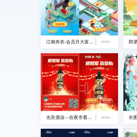
江南布衣-会员月大富翁H5小游戏
MORE >
光良酒业—在夜市看世界杯喝光良酒H5
MORE >