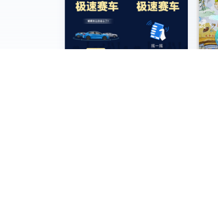
大屏互动H5丨福特2022年车展
MORE >
抽奖H5|深圳春节H5集五福活动
MORE >