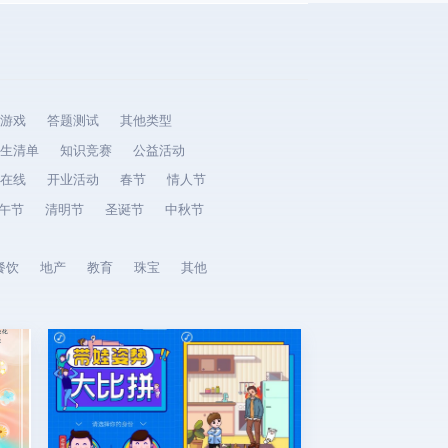
游戏
答题测试
其他类型
生清单
知识竞赛
公益活动
在线
开业活动
春节
情人节
午节
清明节
圣诞节
中秋节
餐饮
地产
教育
珠宝
其他