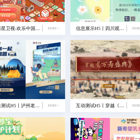
山西星卫视-欢乐中国年地道山西味大富翁H5
信息展示H5丨四川观察-告别2022，这6朵花你要送给谁
MORE >
MOR
趣味测试H5丨泸州老窖-窖你一起去露营
互动测试H5丨穿越《万寿盛典》
MORE >
MOR