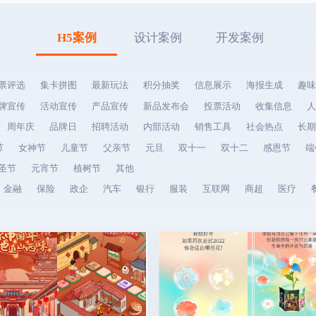
H5案例
设计案例
开发案例
票评选
集卡拼图
最新玩法
积分抽奖
信息展示
海报生成
趣味
牌宣传
活动宣传
产品宣传
新品发布会
投票活动
收集信息
人
周年庆
品牌日
招聘活动
内部活动
销售工具
社会热点
长期
节
女神节
儿童节
父亲节
元旦
双十一
双十二
感恩节
端
圣节
元宵节
植树节
其他
金融
保险
政企
汽车
银行
服装
互联网
商超
医疗