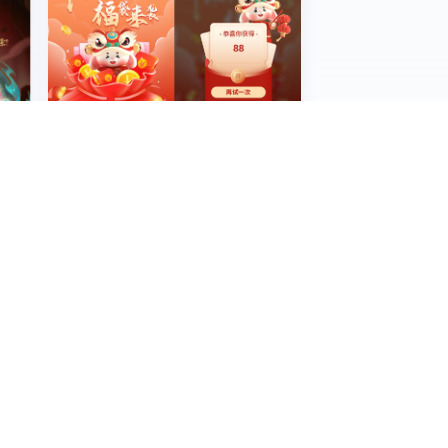
红包抽奖H5丨西部利得年终岁末，福袋来袭
E >
MORE >
投票H5丨信笔少年 童绘新美好
E >
MORE >