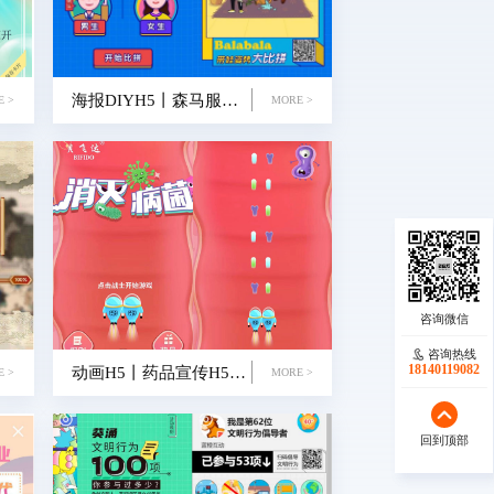
海报DIYH5丨森马服饰—巴拉巴拉·带娃姿势
E >
MORE >
咨询热线
咨询热线
18140119082
18140119082
动画H5丨药品宣传H5—消灭病菌
E >
MORE >
回到顶部
回到顶部