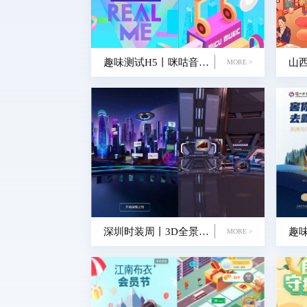
趣味测试H5丨咪咕音乐-来电之夜-音符梦工厂
MORE >
深圳时装周丨3D全景H5-时尚元宇宙FMVS
MORE >