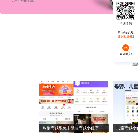
了用户购物体验。
咨询热线
咨询热线
17723342546
18140119082
回到顶部
回到顶部
服
购物商城系统丨服装商城小程序丨积分商城平台