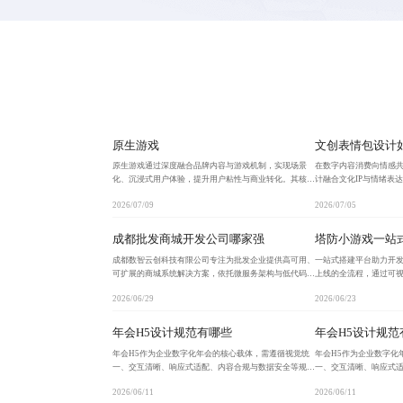
原生游戏
文创表情包设计
原生游戏通过深度融合品牌内容与游戏机制，实现场景
在数字内容消费向情感
化、沉浸式用户体验，提升用户粘性与商业转化。其核心
计融合文化IP与情绪表
在于自然融入用户行为链路，避免广告割裂，已在电商、
传播与商业转化的重要
2026/07/09
2026/07/05
美妆、饮品等领域实现规模化落地，推动品牌从单向宣传
电商导流等模式，构建
转
成都批发商城开发公司哪家强
塔防小游戏一站
成都数智云创科技有限公司专注为批发企业提供高可用、
一站式搭建平台助力开
可扩展的商城系统解决方案，依托微服务架构与低代码平
上线的全流程，通过可
台，实现7-15天快速上线，支持多级分销、库存联动与自
署，实现快速迭代与多
2026/06/29
2026/06/23
动化对账，已助力120+企业完成数字化转型，显
迅速落地。
年会H5设计规范有哪些
年会H5设计规范
年会H5作为企业数字化年会的核心载体，需遵循视觉统
年会H5作为企业数字化
一、交互清晰、响应式适配、内容合规与数据安全等规
一、交互清晰、响应式
范，确保体验流畅、品牌一致且风险可控。通过标准化流
范，确保体验流畅、品
2026/06/11
2026/06/11
程与可复用资产建设，实现高效落地与长期价值积累。
程与可复用资产建设，