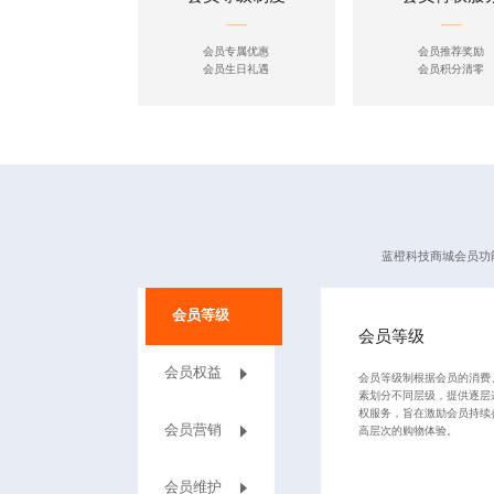
会员专属优惠
会员推荐奖励
会员生日礼遇
会员积分清零
蓝橙科技
商城会员功
会员等级
会员等级
会员权益
会员等级制根据会员的消费
素划分不同层级，提供逐层
权服务，旨在激励会员持续
会员营销
高层次的购物体验。
会员维护